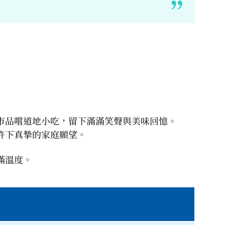
。
市品嚐道地小吃，留下滿滿笑聲與美味回憶。
許下真摯的家庭願望。
滿溫度。